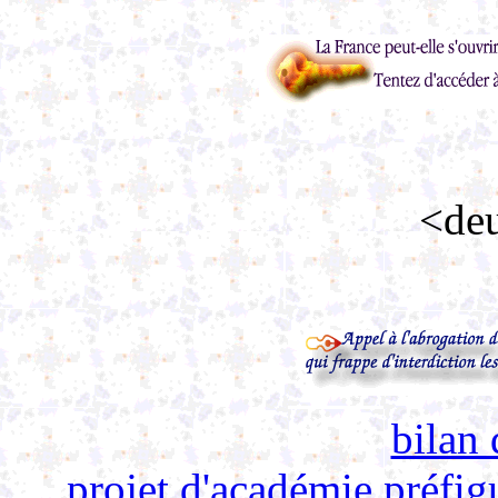
<deu
bilan 
projet d'académie préfigu