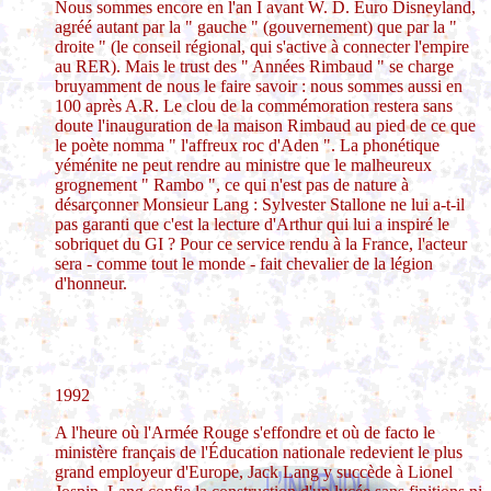
Nous sommes encore en l'an I avant W. D. Euro Disneyland,
agréé autant par la " gauche " (gouvernement) que par la "
droite " (le conseil régional, qui s'active à connecter l'empire
au RER). Mais le trust des " Années Rimbaud " se charge
bruyamment de nous le faire savoir : nous sommes aussi en
100 après A.R. Le clou de la commémoration restera sans
doute l'inauguration de la maison Rimbaud au pied de ce que
le poète nomma " l'affreux roc d'Aden ". La phonétique
yéménite ne peut rendre au ministre que le malheureux
grognement " Rambo ", ce qui n'est pas de nature à
désarçonner Monsieur Lang : Sylvester Stallone ne lui a-t-il
pas garanti que c'est la lecture d'Arthur qui lui a inspiré le
sobriquet du GI ? Pour ce service rendu à la France, l'acteur
sera - comme tout le monde - fait chevalier de la légion
d'honneur.
1992
A l'heure où l'Armée Rouge s'effondre et où de facto le
ministère français de l'Éducation nationale redevient le plus
grand employeur d'Europe, Jack Lang y succède à Lionel