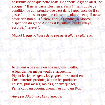
possibilité de ce que notre nostalgie appelle le grand air d'une
époque. " Il ne se passe plus rien à Paris ! " sans doute ; à
condition de comprendre que c'est dans l'apparence du il-se-
passe-à-tout-instant-quelque-chose-de-culturel ; et qu'il ne se
passe rien non plus à New York, à Londres, à Moscou... La
disparition du grand Air : c'est le culturel qui l'a relayé,
absorbé, " relevé ".
Michel Deguy, Choses de la poésie et affaire culturelle.
Je reviens à ce siècle où nos mignons vieillis,
A leur dernier métier voués et accueillis,
Pipent les jeunes gens, les gagnent, les courtisent ;
Eux, autrefois produits, à la fin les produisent,
Faisant, plus avisés, moins glorieux que toi,
Par le cul d'un coquin, chemin au cur d'un Roi.
Agrippa d'Aubigné, Les Tragiques.