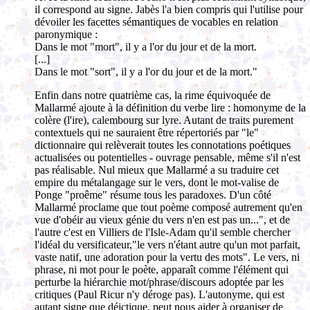
il correspond au signe. Jabès l'a bien compris qui l'utilise pour
dévoiler les facettes sémantiques de vocables en relation
paronymique :
Dans le mot "mort", il y a l'or du jour et de la mort.
[...]
Dans le mot "sort", il y a l'or du jour et de la mort."
Enfin dans notre quatrième cas, la rime équivoquée de
Mallarmé ajoute à la définition du verbe lire : homonyme de la
colère (l'ire), calembourg sur lyre. Autant de traits purement
contextuels qui ne sauraient être répertoriés par "le"
dictionnaire qui relèverait toutes les connotations poétiques
actualisées ou potentielles - ouvrage pensable, même s'il n'est
pas réalisable. Nul mieux que Mallarmé a su traduire cet
empire du métalangage sur le vers, dont le mot-valise de
Ponge "proême" résume tous les paradoxes. D'un côté
Mallarmé proclame que tout poème composé autrement qu'en
vue d'obéir au vieux génie du vers n'en est pas un...", et de
l'autre c'est en Villiers de l'Isle-Adam qu'il semble chercher
l'idéal du versificateur,"le vers n'étant autre qu'un mot parfait,
vaste natif, une adoration pour la vertu des mots". Le vers, ni
phrase, ni mot pour le poète, apparaît comme l'élément qui
perturbe la hiérarchie mot/phrase/discours adoptée par les
critiques (Paul Ricur n'y déroge pas). L'autonyme, qui est
autant signe que déictique, peut nous aider à organiser de