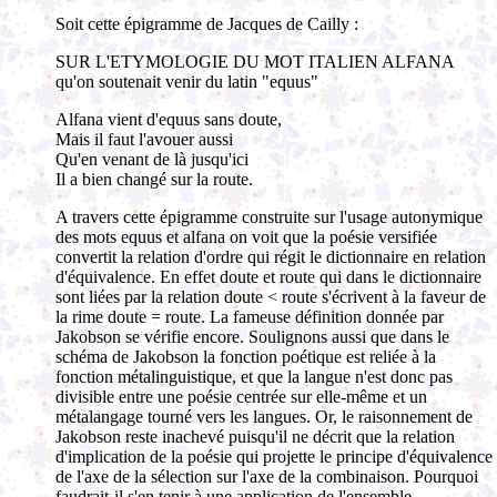
Soit cette épigramme de Jacques de Cailly :
SUR L'ETYMOLOGIE DU MOT ITALIEN ALFANA
qu'on soutenait venir du latin "equus"
Alfana vient d'equus sans doute,
Mais il faut l'avouer aussi
Qu'en venant de là jusqu'ici
Il a bien changé sur la route.
A travers cette épigramme construite sur l'usage autonymique
des mots equus et alfana on voit que la poésie versifiée
convertit la relation d'ordre qui régit le dictionnaire en relation
d'équivalence. En effet doute et route qui dans le dictionnaire
sont liées par la relation doute < route s'écrivent à la faveur de
la rime doute = route. La fameuse définition donnée par
Jakobson se vérifie encore. Soulignons aussi que dans le
schéma de Jakobson la fonction poétique est reliée à la
fonction métalinguistique, et que la langue n'est donc pas
divisible entre une poésie centrée sur elle-même et un
métalangage tourné vers les langues. Or, le raisonnement de
Jakobson reste inachevé puisqu'il ne décrit que la relation
d'implication de la poésie qui projette le principe d'équivalence
de l'axe de la sélection sur l'axe de la combinaison. Pourquoi
faudrait-il s'en tenir à une application de l'ensemble