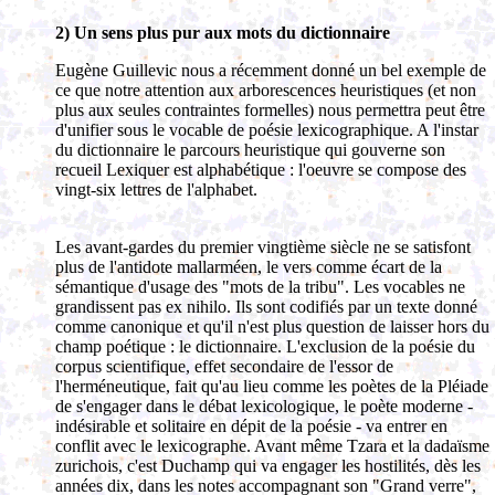
2) Un sens plus pur aux mots du dictionnaire
Eugène Guillevic nous a récemment donné un bel exemple de
ce que notre attention aux arborescences heuristiques (et non
plus aux seules contraintes formelles) nous permettra peut être
d'unifier sous le vocable de poésie lexicographique. A l'instar
du dictionnaire le parcours heuristique qui gouverne son
recueil Lexiquer est alphabétique : l'oeuvre se compose des
vingt-six lettres de l'alphabet.
Les avant-gardes du premier vingtième siècle ne se satisfont
plus de l'antidote mallarméen, le vers comme écart de la
sémantique d'usage des "mots de la tribu". Les vocables ne
grandissent pas ex nihilo. Ils sont codifiés par un texte donné
comme canonique et qu'il n'est plus question de laisser hors du
champ poétique : le dictionnaire. L'exclusion de la poésie du
corpus scientifique, effet secondaire de l'essor de
l'herméneutique, fait qu'au lieu comme les poètes de la Pléiade
de s'engager dans le débat lexicologique, le poète moderne -
indésirable et solitaire en dépit de la poésie - va entrer en
conflit avec le lexicographe. Avant même Tzara et la dadaïsme
zurichois, c'est Duchamp qui va engager les hostilités, dès les
années dix, dans les notes accompagnant son "Grand verre",