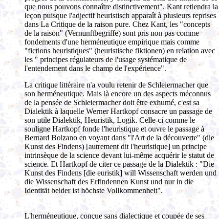
que nous pouvons connaître distinctivement". Kant retiendra la
leçon puisque l'adjectif heuristisch apparaît à plusieurs reprises
dans La Critique de la raison pure. Chez Kant, les "concepts
de la raison" (Vernunftbegriffe) sont pris non pas comme
fondements d'une herméneutique empirique mais comme
"fictions heuristiques" (heuristische fiktionen) en relation avec
les " principes régulateurs de l'usage systématique de
l'entendement dans le champ de l'expérience".
La critique littéraire n'a voulu retenir de Schleiermacher que
son herméneutique. Mais là encore un des aspects méconnus
de la pensée de Schleiermacher doit être exhumé, c'est sa
Dialektik à laquelle Werner Hartkopf consacre un passage de
son utile Dialektik, Heuristik, Logik. Celle-ci comme le
souligne Hartkopf fonde l'heuristique et ouvre le passage à
Bernard Bolzano en voyant dans "l'Art de la découverte" (die
Kunst des Findens) [autrement dit l'heuristique] un principe
intrinsèque de la science devant lui-même acquérir le statut de
science. Et Hartkopf de citer ce passage de la Dialektik : "Die
Kunst des Findens [die euristik] will Wissenschaft werden und
die Wissenschaft des Erfindennen Kunst und nur in die
Identität beider ist höchste Vollkommenheit".
L'herméneutique, conçue sans dialectique et coupée de ses