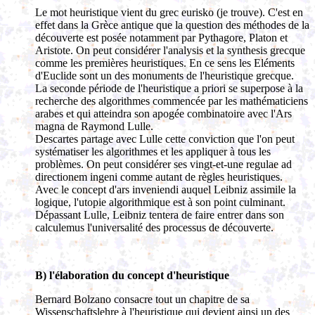
Le mot heuristique vient du grec eurisko (je trouve). C'est en
effet dans la Grèce antique que la question des méthodes de la
découverte est posée notamment par Pythagore, Platon et
Aristote. On peut considérer l'analysis et la synthesis grecque
comme les premières heuristiques. En ce sens les Eléments
d'Euclide sont un des monuments de l'heuristique grecque.
La seconde période de l'heuristique a priori se superpose à la
recherche des algorithmes commencée par les mathématiciens
arabes et qui atteindra son apogée combinatoire avec l'Ars
magna de Raymond Lulle.
Descartes partage avec Lulle cette conviction que l'on peut
systématiser les algorithmes et les appliquer à tous les
problèmes. On peut considérer ses vingt-et-une regulae ad
directionem ingeni comme autant de règles heuristiques.
Avec le concept d'ars inveniendi auquel Leibniz assimile la
logique, l'utopie algorithmique est à son point culminant.
Dépassant Lulle, Leibniz tentera de faire entrer dans son
calculemus l'universalité des processus de découverte.
B) l'élaboration du concept d'heuristique
Bernard Bolzano consacre tout un chapitre de sa
Wissenschaftslehre à l'heuristique qui devient ainsi un des