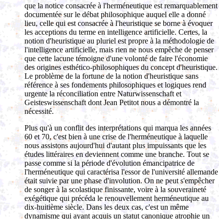
que la notice consacrée à l'herméneutique est remarquablement
documentée sur le débat philosophique auquel elle a donné
lieu, celle qui est consacrée à l'heuristique se borne à évoquer
les acceptions du terme en intelligence artificielle. Certes, la
notion d'heuristique au pluriel est propre à la méthodologie de
l'intelligence artificielle, mais rien ne nous empêche de penser
que cette lacune témoigne d'une volonté de faire l'économie
des origines esthético-philosophiques du concept d'heuristique.
Le problème de la fortune de la notion d'heuristique sans
référence à ses fondements philosophiques et logiques rend
urgente la réconciliation entre Naturwissenschaft et
Geisteswissenschaft dont Jean Petitot nous a démontré la
nécessité.
Plus qu'à un conflit des interprétations qui marqua les années
60 et 70, c'est bien à une crise de l'herméneutique à laquelle
nous assistons aujourd'hui d'autant plus impuissants que les
études littéraires en deviennent comme une branche. Tout se
passe comme si la période d'évolution émancipatrice de
l'herméneutique qui caractérisa l'essor de l'université allemande
était suivie par une phase d'involution. On ne peut s'empêcher
de songer à la scolastique finissante, voire à la souveraineté
exégétique qui précéda le renouvellement herméneutique au
dix-huitième siècle. Dans les deux cas, c'est un même
dynamisme qui ayant acquis un statut canonique atrophie un