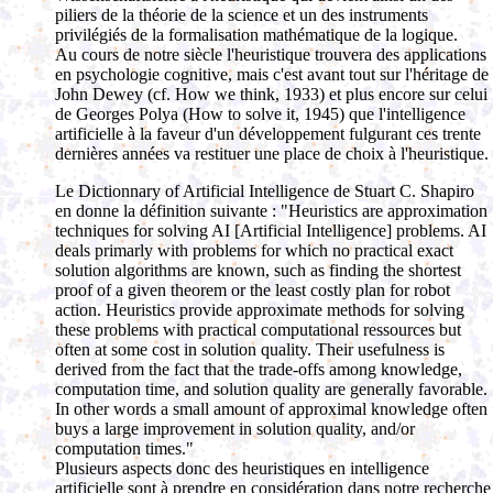
piliers de la théorie de la science et un des instruments
privilégiés de la formalisation mathématique de la logique.
Au cours de notre siècle l'heuristique trouvera des applications
en psychologie cognitive, mais c'est avant tout sur l'héritage de
John Dewey (cf. How we think, 1933) et plus encore sur celui
de Georges Polya (How to solve it, 1945) que l'intelligence
artificielle à la faveur d'un développement fulgurant ces trente
dernières années va restituer une place de choix à l'heuristique.
Le Dictionnary of Artificial Intelligence de Stuart C. Shapiro
en donne la définition suivante : "Heuristics are approximation
techniques for solving AI [Artificial Intelligence] problems. AI
deals primarly with problems for which no practical exact
solution algorithms are known, such as finding the shortest
proof of a given theorem or the least costly plan for robot
action. Heuristics provide approximate methods for solving
these problems with practical computational ressources but
often at some cost in solution quality. Their usefulness is
derived from the fact that the trade-offs among knowledge,
computation time, and solution quality are generally favorable.
In other words a small amount of approximal knowledge often
buys a large improvement in solution quality, and/or
computation times."
Plusieurs aspects donc des heuristiques en intelligence
artificielle sont à prendre en considération dans notre recherche