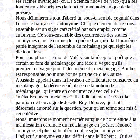
ses racines mythiques (cf. La Scienza nuova de Vico) qu'à ses
fondements historiques (la fonction mnémotechnique de la
poésie).
Nous délimiterons tout d'abord un sous-ensemble cognitif dans
la poésie française : l'autonymie. Chaque élément de ce sous-
ensemble est un signe caractérisé par son emploi comme
autonyme. Ce sous-ensemble des occurrences des signes
autonymes dans le corpus de la poésie française fait lui-même
partie intégrante de l'ensemble du métalangage qui régit les
dictionnaires.
Pour paraphraser le mot de Valéry sur la réception poétique :
certain se font du métalangage une idée si vague qu'ils
prennent ce vague pour l'idée même du métalangage. Barthes
est responsable pour une bonne part de ce que Claude
Abastado appelait dans la livraison de Littérature consacrée au
métalangage "la dérive généralisée de la notion de
métalangage" qui entre en concurrence avec celle de
"métadiscours ou métatexte". Il a fallu attendre 1978 et la
parution de l'ouvrage de Josette Rey-Debove, qui fait
désormais autorité sur la question, pour qu'un terme soit mis à
cette dérive.
Nous limiterons le moment herméneutique de notre étude à la
manifestation cardinale du métalangage en poésie, l'énoncé
autonyme, et plus particulièrement le signe autonyme.
L'adjectif autonyme est ainsi défini dans le Robert : "Qui se