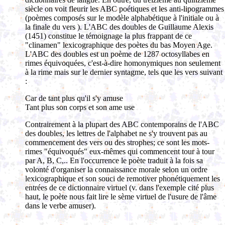
siècle on voit fleurir les ABC poétiques et les anti-lipogrammes
(poèmes composés sur le modèle alphabétique à l'initiale ou à
la finale du vers ). L'ABC des doubles de Guillaume Alexis
(1451) constitue le témoignage la plus frappant de ce
"clinamen" lexicographique des poètes du bas Moyen Age.
L'ABC des doubles est un poème de 1287 octosyllabes en
rimes équivoquées, c'est-à-dire homonymiques non seulement
à la rime mais sur le dernier syntagme, tels que les vers suivant
:
Car de tant plus qu'il s'y amuse
Tant plus son corps et son ame use
Contrairement à la plupart des ABC contemporains de l'ABC
des doubles, les lettres de l'alphabet ne s'y trouvent pas au
commencement des vers ou des strophes; ce sont les mots-
rimes "équivoqués" eux-mêmes qui commencent tour à tour
par A, B, C,.. En l'occurrence le poète traduit à la fois sa
volonté d'organiser la connaissance morale selon un ordre
lexicographique et son souci de remotiver phonétiquement les
entrées de ce dictionnaire virtuel (v. dans l'exemple cité plus
haut, le poète nous fait lire le sème virtuel de l'usure de l'âme
dans le verbe amuser).