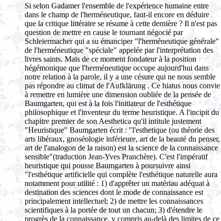
Si selon Gadamer l'ensemble de l'expérience humaine entre
dans le champ de l'herméneutique, faut-il encore en déduire
que la critique littéraire se résume à cette dernière ? Il n'est pas
question de mettre en cause le tournant négocié par
Schleiermacher qui a su émanciper "l'herméneutique générale"
de l'herméneutique "spéciale" appelée par l'interprétation des
livres saints. Mais de ce moment fondateur à la position
hégémonique que l'herméneutique occupe aujourd'hui dans
notre relation à la parole, il y a une césure qui ne nous semble
pas répondre au climat de l'Aufklärung . Ce hiatus nous convie
à remettre en lumière une dimension oubliée de la pensée de
Baumgarten, qui est à la fois l'initiateur de l'esthétique
philosophique et l'inventeur du terme heuristique. A l'incipit du
chapitre premier de son Aesthetica qu'il intitule justement
"Heuristique" Baumgarten écrit : "l'esthetique (ou théorie des
arts libéraux, gnoséologie inférieure, art de la beauté du penser,
art de l'analogon de la raison) est la science de la connaissance
sensible"(traduction Jean-Yves Pranchère). C'est l'impératif
heuristique qui pousse Baumgarten à poursuivre ainsi
"l'esthétique artificielle qui complète l'esthétique naturelle aura
notamment pour utilité : 1) d'apprêter un matériau adéquat à
destination des sciences dont le mode de connaissance est
principalement intellectuel; 2) de mettre les connaissances
scientifiques à la portée de tout un chacun; 3) d'étendre le
progrès de la connaissance, y compris au-delà des limites de ce