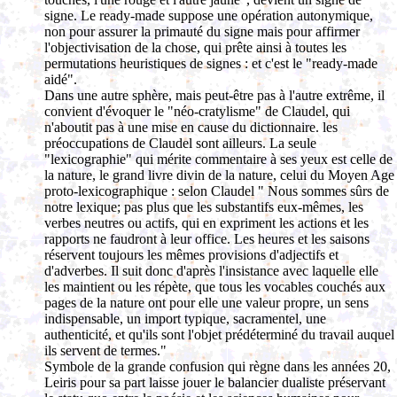
signe. Le ready-made suppose une opération autonymique,
non pour assurer la primauté du signe mais pour affirmer
l'objectivisation de la chose, qui prête ainsi à toutes les
permutations heuristiques de signes : et c'est le "ready-made
aidé".
Dans une autre sphère, mais peut-être pas à l'autre extrême, il
convient d'évoquer le "néo-cratylisme" de Claudel, qui
n'aboutit pas à une mise en cause du dictionnaire. les
préoccupations de Claudel sont ailleurs. La seule
"lexicographie" qui mérite commentaire à ses yeux est celle de
la nature, le grand livre divin de la nature, celui du Moyen Age
proto-lexicographique : selon Claudel " Nous sommes sûrs de
notre lexique; pas plus que les substantifs eux-mêmes, les
verbes neutres ou actifs, qui en expriment les actions et les
rapports ne faudront à leur office. Les heures et les saisons
réservent toujours les mêmes provisions d'adjectifs et
d'adverbes. Il suit donc d'après l'insistance avec laquelle elle
les maintient ou les répète, que tous les vocables couchés aux
pages de la nature ont pour elle une valeur propre, un sens
indispensable, un import typique, sacramentel, une
authenticité, et qu'ils sont l'objet prédéterminé du travail auquel
ils servent de termes."
Symbole de la grande confusion qui règne dans les années 20,
Leiris pour sa part laisse jouer le balancier dualiste préservant