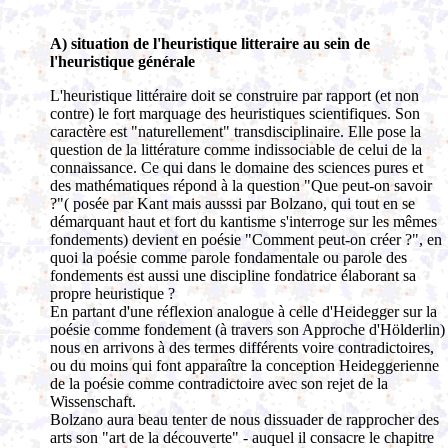
A) situation de l'heuristique litteraire au sein de
l'heuristique générale
L'heuristique littéraire doit se construire par rapport (et non
contre) le fort marquage des heuristiques scientifiques. Son
caractère est "naturellement" transdisciplinaire. Elle pose la
question de la littérature comme indissociable de celui de la
connaissance. Ce qui dans le domaine des sciences pures et
des mathématiques répond à la question "Que peut-on savoir
?"( posée par Kant mais ausssi par Bolzano, qui tout en se
démarquant haut et fort du kantisme s'interroge sur les mêmes
fondements) devient en poésie "Comment peut-on créer ?", en
quoi la poésie comme parole fondamentale ou parole des
fondements est aussi une discipline fondatrice élaborant sa
propre heuristique ?
En partant d'une réflexion analogue à celle d'Heidegger sur la
poésie comme fondement (à travers son Approche d'Hölderlin)
nous en arrivons à des termes différents voire contradictoires,
ou du moins qui font apparaître la conception Heideggerienne
de la poésie comme contradictoire avec son rejet de la
Wissenschaft.
Bolzano aura beau tenter de nous dissuader de rapprocher des
arts son "art de la découverte" - auquel il consacre le chapitre