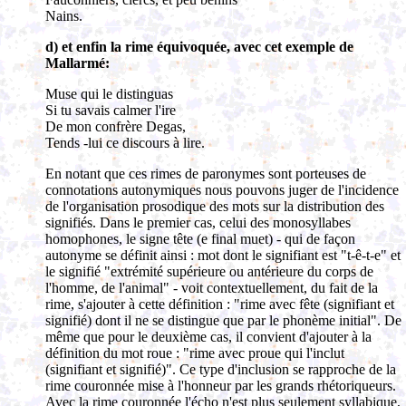
Nains.
d) et enfin la rime équivoquée, avec cet exemple de
Mallarmé:
Muse qui le distinguas
Si tu savais calmer l'ire
De mon confrère Degas,
Tends -lui ce discours à lire.
En notant que ces rimes de paronymes sont porteuses de
connotations autonymiques nous pouvons juger de l'incidence
de l'organisation prosodique des mots sur la distribution des
signifiés. Dans le premier cas, celui des monosyllabes
homophones, le signe tête (e final muet) - qui de façon
autonyme se définit ainsi : mot dont le signifiant est "t-ê-t-e" et
le signifié "extrémité supérieure ou antérieure du corps de
l'homme, de l'animal" - voit contextuellement, du fait de la
rime, s'ajouter à cette définition : "rime avec fête (signifiant et
signifié) dont il ne se distingue que par le phonème initial". De
même que pour le deuxième cas, il convient d'ajouter à la
définition du mot roue : "rime avec proue qui l'inclut
(signifiant et signifié)". Ce type d'inclusion se rapproche de la
rime couronnée mise à l'honneur par les grands rhétoriqueurs.
Avec la rime couronnée l'écho n'est plus seulement syllabique,