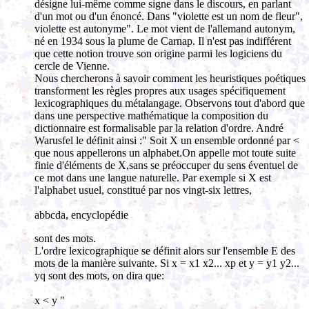
désigne lui-même comme signe dans le discours, en parlant
d'un mot ou d'un énoncé. Dans "violette est un nom de fleur",
violette est autonyme". Le mot vient de l'allemand autonym,
né en 1934 sous la plume de Carnap. Il n'est pas indifférent
que cette notion trouve son origine parmi les logiciens du
cercle de Vienne.
Nous chercherons à savoir comment les heuristiques poétiques
transforment les règles propres aux usages spécifiquement
lexicographiques du métalangage. Observons tout d'abord que
dans une perspective mathématique la composition du
dictionnaire est formalisable par la relation d'ordre. André
Warusfel le définit ainsi :" Soit X un ensemble ordonné par <
que nous appellerons un alphabet.On appelle mot toute suite
finie d'éléments de X,sans se préoccuper du sens éventuel de
ce mot dans une langue naturelle. Par exemple si X est
l'alphabet usuel, constitué par nos vingt-six lettres,
abbcda, encyclopédie
sont des mots.
L'ordre lexicographique se définit alors sur l'ensemble E des
mots de la manière suivante. Si x = x1 x2... xp et y = y1 y2...
yq sont des mots, on dira que:
x < y "