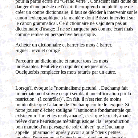
pour la partie écrite du "Grand verre". Conscient sans doute du
danger d'une poésie de l'écart, il comprend que plutôt que de
créer un contre dictionnaire, il faut se décider à intervenir sur le
canon lexicographique à la manière dont Brisset intervient sur
le canon grammatical. Ce dictionnaire ne s'ajoutera pas au
dictionnaire d'usage; il ne se marquera pas comme écart mais
comme remise en perspective heuristique.
Acheter un dictionnaire et barrer les mots à barrer.
Signer : revu et corrigé
Parcourir un dictionnaire et raturer tous les mots
indésirables. Peut-être en rajouter quelques-uns. -
Quelquefois remplacer les mots raturés par un autre.
Lorsqu'il évoque le "nominalisme pictural", Duchamp fait
immédiatement suivre ce qui semblait une affirmation par la
restriction" (à contrôler)". En fait, il n'est rien de moins
nominaliste que l'attaque de Duchamp contre le lexique. Si
notre joueur d'échec souligne "l'antinomie fondamentale qui
existe entre l'art et les ready-made", c'est que le ready-made
relève d'une heuristique métalinguistique : la "reproduction
bon marché d'un paysage de soir d'hiver" que Duchamp
appelle "pharmacie" après y avoir ajouté "deux petites
touches, l'une rouge et l'autre jaune", devient un signe de