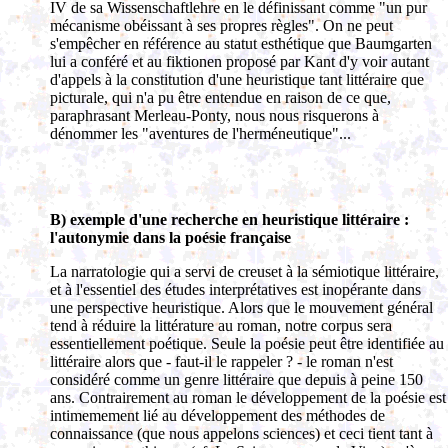
IV de sa Wissenschaftlehre en le définissant comme "un pur
mécanisme obéissant à ses propres règles". On ne peut
s'empêcher en référence au statut esthétique que Baumgarten
lui a conféré et au fiktionen proposé par Kant d'y voir autant
d'appels à la constitution d'une heuristique tant littéraire que
picturale, qui n'a pu être entendue en raison de ce que,
paraphrasant Merleau-Ponty, nous nous risquerons à
dénommer les "aventures de l'herméneutique"...
B) exemple d'une recherche en heuristique littéraire :
l'autonymie dans la poésie française
La narratologie qui a servi de creuset à la sémiotique littéraire,
et à l'essentiel des études interprétatives est inopérante dans
une perspective heuristique. Alors que le mouvement général
tend à réduire la littérature au roman, notre corpus sera
essentiellement poétique. Seule la poésie peut être identifiée au
littéraire alors que - faut-il le rappeler ? - le roman n'est
considéré comme un genre littéraire que depuis à peine 150
ans. Contrairement au roman le développement de la poésie est
intimemement lié au développement des méthodes de
connaissance (que nous appelons sciences) et ceci tient tant à