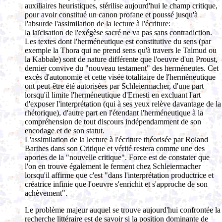
auxiliaires heuristiques, stérilise aujourd'hui le champ critique,
pour avoir constitué un canon profane et poussé jusqu'à
l'absurde l'assimilation de la lecture à l'écriture:
la laïcisation de l'exégèse sacré ne va pas sans contradiction.
Les textes dont l'herméneutique est constitutive du sens (par
exemple la Thora qui ne prend sens qu'à travers le Talmud ou
la Kabbale) sont de nature différente que l'oeuvre d'un Proust,
dernier convive du "nouveau testament" des herméneutes. Cet
excès d'autonomie et cette visée totalitaire de l'herméneutique
ont peut-être été autorisées par Schleiermacher, d'une part
lorsqu'il limite l'herméneutique d'Ernesti en excluant l'art
d'exposer l'interprétation (qui à ses yeux relève davantage de la
rhétorique), d'autre part en l'étendant l'herméneutique à la
compréhension de tout discours indépendamment de son
encodage et de son statut.
L'assimilation de la lecture à l'écriture théorisée par Roland
Barthes dans son Critique et vérité restera comme une des
apories de la "nouvelle critique". Force est de constater que
l'on en trouve également le ferment chez Schleiermacher
lorsqu'il affirme que c'est "dans l'interprétation productrice et
créatrice infinie que l'oeuvre s'enrichit et s'approche de son
achèvement".
Le problème majeur auquel se trouve aujourd'hui confrontée la
recherche littéraire est de savoir si la position dominante de