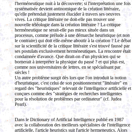
l'herméneutique nuit à la découverte; si l'interprétation une fois
systématisée devient antinomique de la création littéraire,
qu'elle prétendait justement élucider à travers ses oeuvres
vives. La critique littéraire ne doit-elle pas trouver une
nouvelle téléologie dans la création littéraire ? La critique
herméneutique ne serait-elle pas mieux située dans un
processus, comme prélude à une démarche heuristique (et non
le contraire) qui doit elle-même aboutir à la création ? Le débat
sur la scientificité de la critique littéraire s'est trouvé faussé par
ses postulats exclusivement herméneutiques. La rencontre était
condamnée d'avance. Que dirait-on d'un physicien qui se
bornerait à interpréter la physique du passé ? et qui plus est,
comme nos universitaires de lettres, en se spécialisant par
siècles !
Un autre problème surgit dès lors que l'on introduit la notion
d'heuristique, c'est celui de son positionnement "littéraire" en
regard des "heuristiques" relevant de l'intelligence artificielle et
conçues comme des "stratégies de recherches intelligentes
pour la résolution de problèmes par ordinateur" (cf. Judea
Pearl).
Dans le Dictionary of Artificial Intelligence publié en 1987
avec la collaboration des meilleurs spécialistes de l'intelligence
artificielle, l'article heuristics suit l'article hermeneutics. Alors