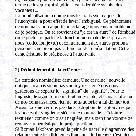
terme de lexique qui signifie l'avant-dernière syllabe des
vocables [...
La nominalisation, comme tous les traits syntaxiques de
l'autonymie, a pour effet de lever l'ambiguïté. Ce phénomène
de nominalisation apporte un éclairage nouveau au problème
de je poétique. On se souvient du "je est un autre" de Rimbaud
où le poète tire parti de la fonction nominale de je qui avec
nous (collection je+tu) et contrairement aux autres pronoms
personnels ne prend pas la fonction de représentation. Cette
caractéristique le prédispose à l'autonymie.
2) Dédoublement de la référence
La tentation nominaliste demeure. Une certaine "nouvelle
critique" n'a pas su ou pas voulu y résister. Nous nous
garderons de séparer le "signifiant" du "signifié". Pour le
linguiste, le signe forme un tout indivisible, et dans l'état actuel
de nos connaissances, rien ne nous autorise à lui donner tort.
Aussi nous ne verrons pas dans l'adoption de l'autonymie par
les poètes du vingtième siècle une marque de la "clôture
textuelle" comme on disait naguère, mais bien une volonté de
renouveau heuristique du projet poétique.
Si Roman Jakobson prend la peine de tracer le diagramme des
relations entre les différentes fonctions du langage, c'est bien