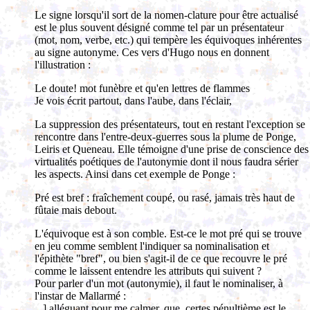
Le signe lorsqu'il sort de la nomen-clature pour être actualisé
est le plus souvent désigné comme tel par un présentateur
(mot, nom, verbe, etc.) qui tempère les équivoques inhérentes
au signe autonyme. Ces vers d'Hugo nous en donnent
l'illustration :
Le doute! mot funèbre et qu'en lettres de flammes
Je vois écrit partout, dans l'aube, dans l'éclair,
La suppression des présentateurs, tout en restant l'exception se
rencontre dans l'entre-deux-guerres sous la plume de Ponge,
Leiris et Queneau. Elle témoigne d'une prise de conscience des
virtualités poétiques de l'autonymie dont il nous faudra sérier
les aspects. Ainsi dans cet exemple de Ponge :
Pré est bref : fraîchement coupé, ou rasé, jamais très haut de
fûtaie mais debout.
L'équivoque est à son comble. Est-ce le mot pré qui se trouve
en jeu comme semblent l'indiquer sa nominalisation et
l'épithète "bref", ou bien s'agit-il de ce que recouvre le pré
comme le laissent entendre les attributs qui suivent ?
Pour parler d'un mot (autonymie), il faut le nominaliser, à
l'instar de Mallarmé :
...] alléguant pour me calmer, que, certes pénultième est le