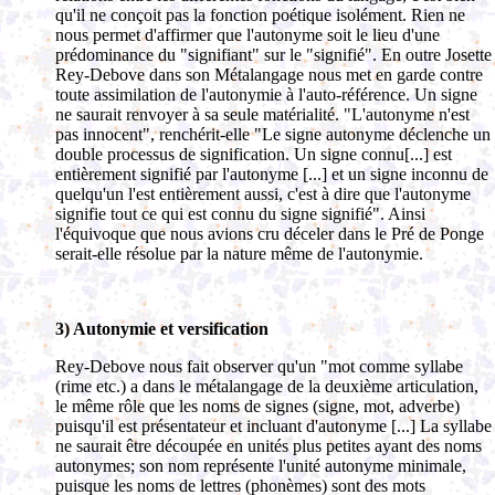
qu'il ne conçoit pas la fonction poétique isolément. Rien ne
nous permet d'affirmer que l'autonyme soit le lieu d'une
prédominance du "signifiant" sur le "signifié". En outre Josette
Rey-Debove dans son Métalangage nous met en garde contre
toute assimilation de l'autonymie à l'auto-référence. Un signe
ne saurait renvoyer à sa seule matérialité. "L'autonyme n'est
pas innocent", renchérit-elle "Le signe autonyme déclenche un
double processus de signification. Un signe connu[...] est
entièrement signifié par l'autonyme [...] et un signe inconnu de
quelqu'un l'est entièrement aussi, c'est à dire que l'autonyme
signifie tout ce qui est connu du signe signifié". Ainsi
l'équivoque que nous avions cru déceler dans le Pré de Ponge
serait-elle résolue par la nature même de l'autonymie.
3) Autonymie et versification
Rey-Debove nous fait observer qu'un "mot comme syllabe
(rime etc.) a dans le métalangage de la deuxième articulation,
le même rôle que les noms de signes (signe, mot, adverbe)
puisqu'il est présentateur et incluant d'autonyme [...] La syllabe
ne saurait être découpée en unités plus petites ayant des noms
autonymes; son nom représente l'unité autonyme minimale,
puisque les noms de lettres (phonèmes) sont des mots