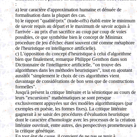
:
a) leur caractère d'approximation humaine et dénuée de
formalisation dans la plupart des cas.
b) le rapport "qualité/prix" (trade-offs) établi entre le minimum
de savoir requis au départ et le maximum de savoir acquis à
l'arrivée - au prix d'un sacrifice au coup par coup de voies
possibles, ce que synthétise bien le concept de Minimax
procedure (le jeu d'échec étant souvent cité comme métaphore
de l'heuristique en intelligence artificielle).
c) L'opposition du concept d'heuristique à celui d'algorithme
bien que finalement, remarque Philippe Genthon dans son
Dictionnaire de l'intelligence artificielle, "on trouve des
algorithmes dans les méthodes heuristiques", tout en ajoutant
aussitôt "simplement le choix de ces algorithmes vient
davantage de considérations de bon sens que de constructions
formelles".
Jusqu'à présent la critique littéraire et la sémiotique au cours de
leurs "excursions" mathématiques se sont presque
exclusivement appuyées sur des modèles algorithmiques (par
exemples en poésie, les formes fixes). La critique littéraire
gagnerait à se saisir des procédures d'évaluation heuristique
dont le caractère d'homologie avec les processus de la création
littéraire ouvrirait, entre autres, des perspectives prometteuses à
la critique génétique.
En tout état de cause, il convient de ne pas se tenir à