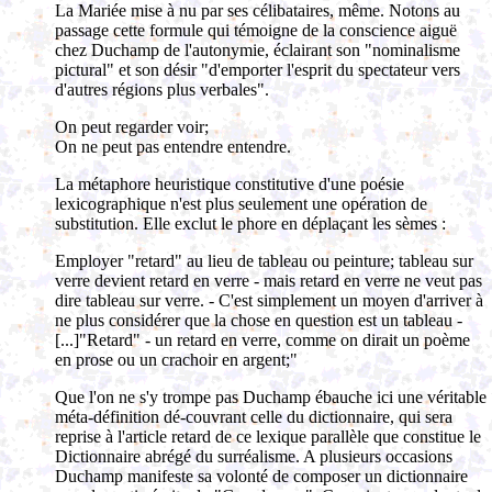
La Mariée mise à nu par ses célibataires, même. Notons au
passage cette formule qui témoigne de la conscience aiguë
chez Duchamp de l'autonymie, éclairant son "nominalisme
pictural" et son désir "d'emporter l'esprit du spectateur vers
d'autres régions plus verbales".
On peut regarder voir;
On ne peut pas entendre entendre.
La métaphore heuristique constitutive d'une poésie
lexicographique n'est plus seulement une opération de
substitution. Elle exclut le phore en déplaçant les sèmes :
Employer "retard" au lieu de tableau ou peinture; tableau sur
verre devient retard en verre - mais retard en verre ne veut pas
dire tableau sur verre. - C'est simplement un moyen d'arriver à
ne plus considérer que la chose en question est un tableau -
[...]"Retard" - un retard en verre, comme on dirait un poème
en prose ou un crachoir en argent;"
Que l'on ne s'y trompe pas Duchamp ébauche ici une véritable
méta-définition dé-couvrant celle du dictionnaire, qui sera
reprise à l'article retard de ce lexique parallèle que constitue le
Dictionnaire abrégé du surréalisme. A plusieurs occasions
Duchamp manifeste sa volonté de composer un dictionnaire