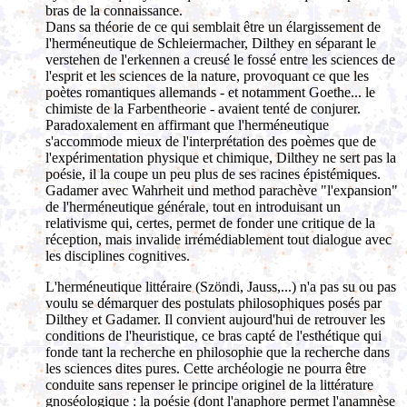
bras de la connaissance.
Dans sa théorie de ce qui semblait être un élargissement de
l'herméneutique de Schleiermacher, Dilthey en séparant le
verstehen de l'erkennen a creusé le fossé entre les sciences de
l'esprit et les sciences de la nature, provoquant ce que les
poètes romantiques allemands - et notamment Goethe... le
chimiste de la Farbentheorie - avaient tenté de conjurer.
Paradoxalement en affirmant que l'herméneutique
s'accommode mieux de l'interprétation des poèmes que de
l'expérimentation physique et chimique, Dilthey ne sert pas la
poésie, il la coupe un peu plus de ses racines épistémiques.
Gadamer avec Wahrheit und method parachève "l'expansion"
de l'herméneutique générale, tout en introduisant un
relativisme qui, certes, permet de fonder une critique de la
réception, mais invalide irrémédiablement tout dialogue avec
les disciplines cognitives.
L'herméneutique littéraire (Szöndi, Jauss,...) n'a pas su ou pas
voulu se démarquer des postulats philosophiques posés par
Dilthey et Gadamer. Il convient aujourd'hui de retrouver les
conditions de l'heuristique, ce bras capté de l'esthétique qui
fonde tant la recherche en philosophie que la recherche dans
les sciences dites pures. Cette archéologie ne pourra être
conduite sans repenser le principe originel de la littérature
gnoséologique : la poésie (dont l'anaphore permet l'anamnèse