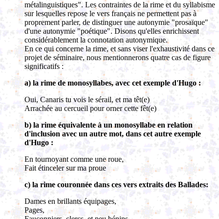
métalinguistiques". Les contraintes de la rime et du syllabisme
sur lesquelles repose le vers français ne permettent pas à
proprement parler, de distinguer une autonymie "prosaïque"
d'une autonymie "poétique". Disons qu'elles enrichissent
considérablement la connotation autonymique.
En ce qui concerne la rime, et sans viser l'exhaustivité dans ce
projet de séminaire, nous mentionnerons quatre cas de figure
significatifs :
a) la rime de monosyllabes, avec cet exemple d'Hugo :
Oui, Canaris tu vois le sérail, et ma têt(e)
Arrachée au cercueil pour orner cette fêt(e)
b) la rime équivalente à un monosyllabe en relation
d'inclusion avec un autre mot, dans cet autre exemple
d'Hugo :
En tournoyant comme une roue,
Fait étinceler sur ma proue
c) la rime couronnée dans ces vers extraits des Ballades:
Dames en brillants équipages,
Pages,
Fauconniers, clercs, et peu bénins