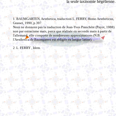
la seule taxinomie hégélienne.
1. BAUMGARTEN, Aesthetica, traduction L. FERRY, Homo Aestheticus,
Grasset, 1990, p.397.
Nous ne donnons pas la traduction de Jean-Yves Pranchère (Payot, 1988)
non par ostracisme mais, parce que réalisée en seconde main à partir de
l'allemand, elle comporte de nombreuses approximations (N.B.
l'Aesthetica de Baumgarten est rédigée en langue latine).
2. L. FERRY , Idem.