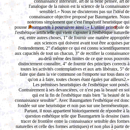
connaissance inférieure, art de la belle pensée, art de
l'analogue de la raison est la science de la connaissance
sensible1.» Nous ne discuterons pas sur l'idéal de
connaissance objective proposé par Baumgarten. Nous
noterons simplement que c'est l'impératif heuristique qui
pousse Baumgarten à poursuivre ainsi : « L'utilité principale de
l'esthétique artificielle qui vient s'ajouter à l'esthétique naturelle
est, entre autres choses, 1° de fournir une matière appropriée
aux sciences qui doivent avant tout être acquises par
l'entendement, 2° d'adapter ce qui est connu scientifiquement
aux capacités de tout un chacun, 3° de rectifier la connaissance
au-delà même des limites de ce que nous pouvons
distinctement connaître, 4° de fournir des principes corrects à
toutes les activités contemplatives et aux arts libéraux, 5° de
faire que dans la vie commune on l'emporte sur tous dans ce
qu'on a à faire, toutes choses étant égales par ailleurs2.»
Les prémisses heuristiques de l'esthétique sont posés.
Contrairement à ses devancières, ce n'est pas la beauté en soi
qui est la fin de l'esthétique mais bien "la beauté de la
connaissance sensible". Avec Baumgarten l'esthétique est donc
fondée sur une heuristique et non pas sur une herméneutique.
Partant, il nous appartient historiquement de répondre à la
question esthétique telle que Baumgarten la dessine (sans
tracer de frontière entre la connaissance sensible des formes
naturelles et celle des formes artistiques) et non plus à partir de