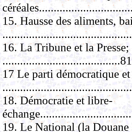
céréales................................
15. Hausse des aliments, bai
..........................................
16. La Tribune et la Presse;
........................................81
17 Le parti démocratique et
..........................................
18. Démocratie et libre-
échange................................
19. Le National (la Douane e