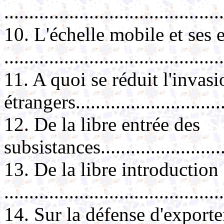
..........................................
10. L'échelle mobile et ses 
..........................................
11. A quoi se réduit l'invas
étrangers.............................
12. De la libre entrée des
subsistances...........................
13. De la libre introduction
..........................................
14. Sur la défense d'exporte