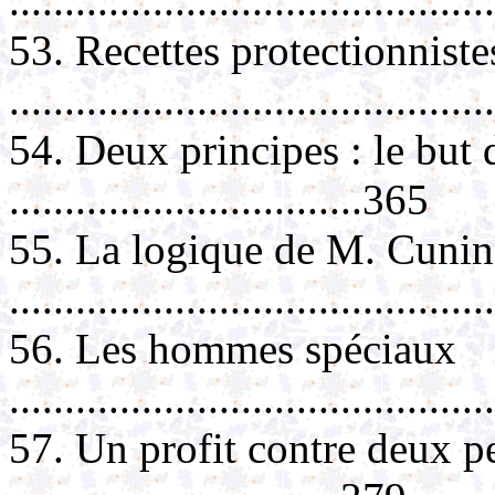
..........................................
53. Recettes protectionnistes
.........................................
54. Deux principes : le but 
................................365
55. La logique de M. Cunin
..........................................
56. Les hommes spéciaux
..........................................
57. Un profit contre deux per