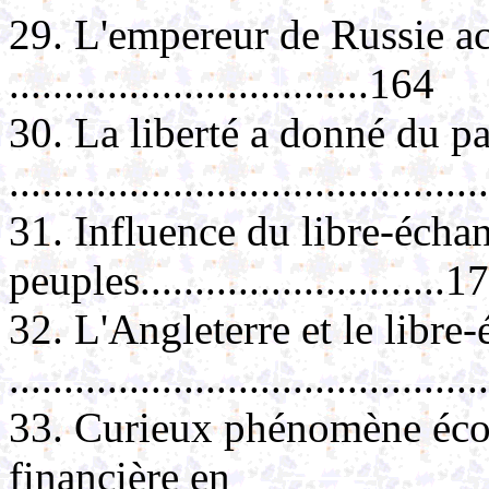
29. L'empereur de Russie ac
.................................164
30. La liberté a donné du p
.........................................
31. Influence du libre-échan
peuples............................1
32. L'Angleterre et le libre
..........................................
33. Curieux phénomène éc
financière en