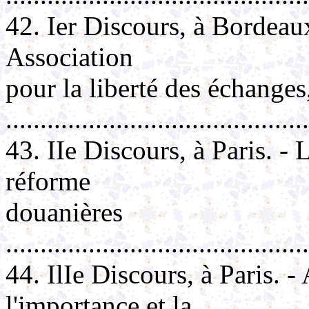
42. Ier Discours, à Bordeau
Association
pour la liberté des échanges
.........................................
43. IIe Discours, à Paris. - L
réforme
douanières
..........................................
44. IlIe Discours, à Paris. -
l'importance et la