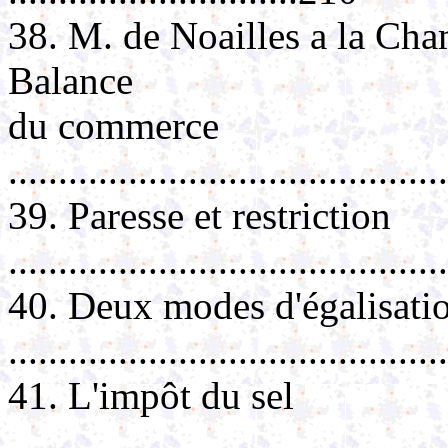
38. M. de Noailles a la Cham
Balance
du commerce
..........................................
39. Paresse et restriction
..........................................
40. Deux modes d'égalisatio
..........................................
41. L'impôt du sel
..........................................