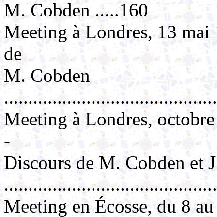
M. Cobden .....160
Meeting à Londres, 13 mai 1
de
M. Cobden
..........................................
Meeting à Londres, octobre
-
Discours de M. Cobden et J
..........................................
Meeting en Écosse, du 8 au 