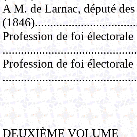
A M. de Larnac, député des
(1846)................................
Profession de foi électorale
.........................................
Profession de foi électorale
.........................................
DEUXIÈME VOLUME