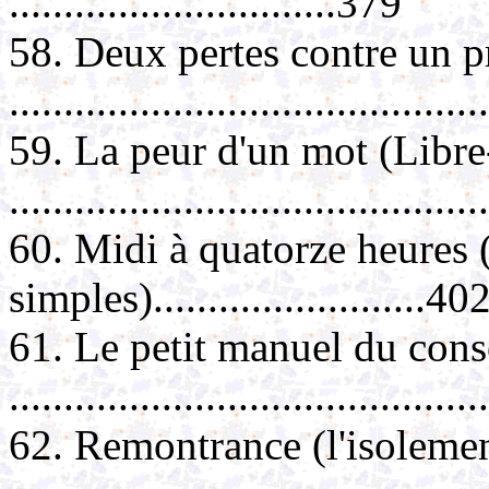
..............................379
58. Deux pertes contre un p
..........................................
59. La peur d'un mot (Libr
..........................................
60. Midi à quatorze heures (a
simples).........................40
61. Le petit manuel du co
..........................................
62. Remontrance (l'isoleme