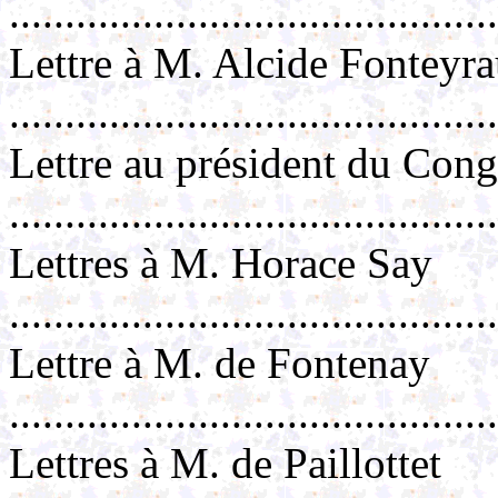
...........................................
Lettre à M. Alcide Fonteyr
..........................................
Lettre au président du Cong
.........................................
Lettres à M. Horace Say
..........................................
Lettre à M. de Fontenay
..........................................
Lettres à M. de Paillottet