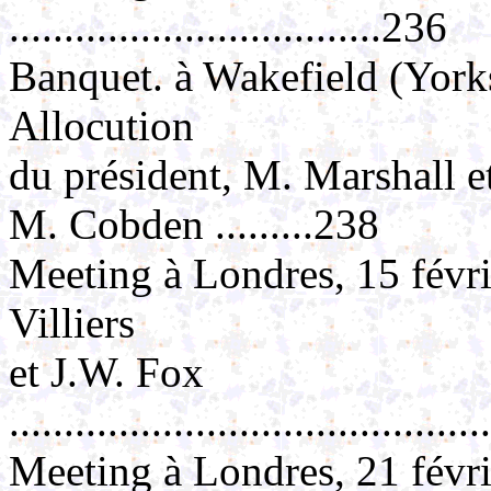
..................................236
Banquet. à Wakefield (Yorks
Allocution
du président, M. Marshall e
M. Cobden .........238
Meeting à Londres, 15 févr
Villiers
et J.W. Fox
..........................................
Meeting à Londres, 21 févr