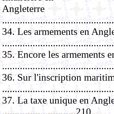
Angleterre
..........................................
34. Les armements en Angle
..........................................
35. Encore les armements e
.........................................
36. Sur l'inscription mariti
..........................................
37. La taxe unique en Angle
.............................210