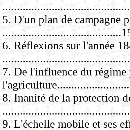
...........................................
5. D'un plan de campagne p
.........................................1
6. Réflexions sur l'année 1
..........................................
7. De l'influence du régime 
l'agriculture.........................
8. Inanité de la protection d
..........................................
9. L'échelle mobile et ses ef