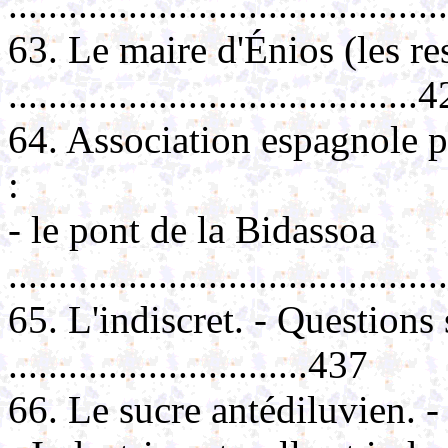
..........................................
63. Le maire d'Énios (les r
.........................................
64. Association espagnole pe
:
- le pont de la Bidassoa
..........................................
65. L'indiscret. - Questions s
..............................437
66. Le sucre antédiluvien. - 