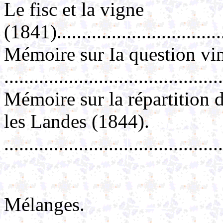
Le fisc et la vigne
(1841)..................................
Mémoire sur Ia question vi
.........................................
Mémoire sur la répartition d
les Landes (1844).
..........................................
Mélanges.