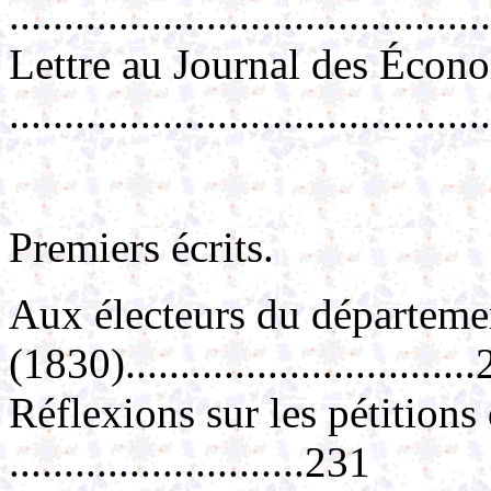
..........................................
Lettre au Journal des Écon
.........................................
Premiers écrits.
Aux électeurs du départeme
(1830)...............................
Réflexions sur les pétition
...........................231