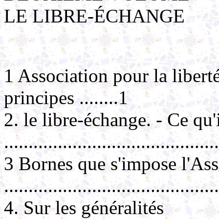
LE LIBRE-ÉCHANGE
1 Association pour la libert
principes ........1
2. le libre-échange. - Ce qu'i
...........................................
3 Bornes que s'impose l'Ass
...........................................
4. Sur les généralités