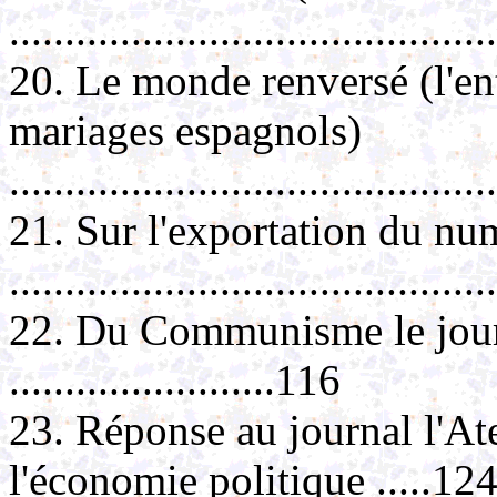
..........................................
20. Le monde renversé (l'ent
mariages espagnols)
..........................................
21. Sur l'exportation du nu
..........................................
22. Du Communisme le journa
........................116
23. Réponse au journal l'Ate
l'économie politique .....12