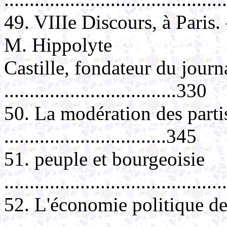
49. VIIIe Discours, à Paris. -
M. Hippolyte
Castille, fondateur du journa
..................................330
50. La modération des parti
................................345
51. peuple et bourgeoisie
..........................................
52. L'économie politique d