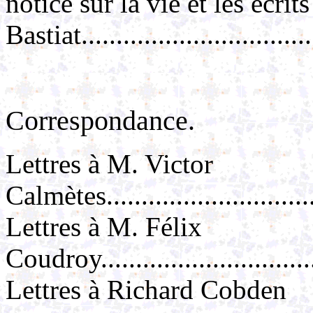
notice sur la vie et les écrit
Bastiat...............................
Correspondance.
Lettres à M. Victor
Calmètes................................
Lettres à M. Félix
Coudroy.................................
Lettres à Richard Cobden