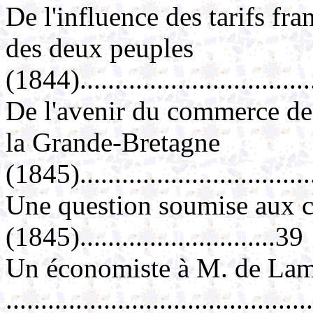
De l'influence des tarifs fran
des deux peuples
(1844)..................................
De l'avenir du commerce des
la Grande-Bretagne
(1845)..................................
Une question soumise aux c
(1845)............................39
Un économiste à M. de Lam
..........................................