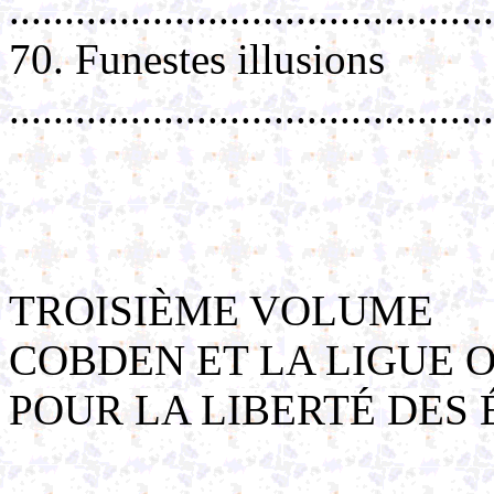
..........................................
70. Funestes illusions
..........................................
TROISIÈME VOLUME
COBDEN ET LA LIGUE O
POUR LA LIBERTÉ DES